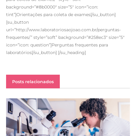
background=”#8b0000″ size=”5″ icon=”icon:
tint”]Orientações para coleta de exames[/su_button]
[su_button
url=”http://www.laboratoriosaojoao.com.br/perguntas-
frequentes/” style=”soft” background=”#258ec3″ size=”5″
icon=”icon: question”]Perguntas frequentes para
laboratórios[/su_button] [/su_heading]
Posts relacionados