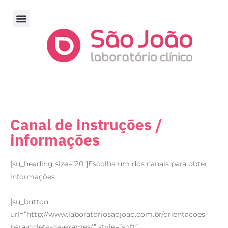
Resultado de exames
Perguntas frequentes
Canal de instruções /
informações
[su_heading size=”20″]Escolha um dos canais para obter
informações
[su_button
url=”http://www.laboratoriosaojoao.com.br/orientacoes-
para-coleta-de-exames/” style=”soft”