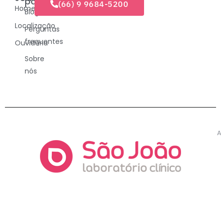
páginas
(66) 9 9684-5200
Home
Blog
Localização
Perguntas
frequentes
Ouvidoria
Sobre
nós
A