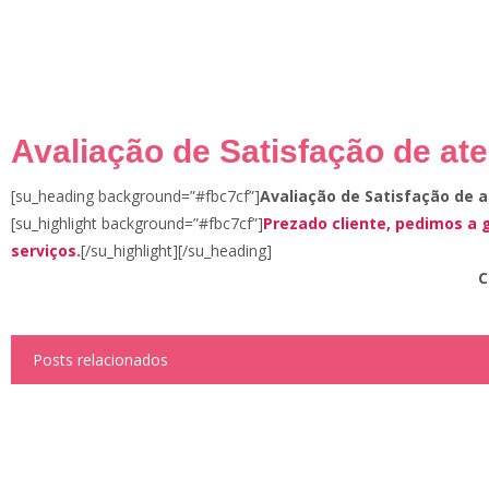
Avaliação de Satisfação de a
[su_heading background=”#fbc7cf”]
Avaliação de Satisfação de
[su_highlight background=”#fbc7cf”]
Prezado cliente, pedimos a
serviços.
[/su_highlight][/su_heading]
C
Posts relacionados